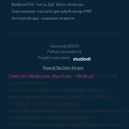
Badania USG: Serca, Żył, Tętnic, Kończyn
Zastosowanie osocza bogatopłytkowego PRP
Dermatoskopia - usuwanie znamion
Informacje RODO
Polityka prywatności
Projekt i wdrożenie:
Powrót Na Górę Strony
Centrum Medyczne Myszków - Kliniki.pl
(function()
{const FILEPATH =
'https://www.kliniki.pl/front/js/widget.min.js';if
(document.querySelectorAll('[src="' + FILEPATH +
'"]').length > 0){return;}let script =
document.createElement('script');script.setAttribute("typ
"text/javascript");script.setAttribute("src",
FILEPATH);document.getElementsByTagName('head')