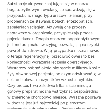
Substancje aktywne znajdujące się w osoczu
bogatopłytkowym rewelacyjnie sprawdzają się w
przypadku różnego typu urazów i złamań, przy
problemach ze stawami, bólach, entezopatiach,
zapaleniach ścięgien. Aktywują one procesy
naprawcze w organizmie, przyspieszają proces
gojenia tkanek. Terapia osoczem bogatopłytkowym
jest metodą małoinwazyjną, pozwalającą na szybki
powrót do zdrowia. W jej przypadku można mówić
o terapii regeneracyjnej, przeciwbólowej i to bez
konieczności wdrażania leczenia operacyjnego.
Wystarczy pobrać około piętnaście mililitrów krwi z
żyły obwodowej pacjenta, po czym odwirować ją w
celu odizolowania czynników wzrostu i cytokin.
Cały proces trwa zaledwie kilkanaście minut, a
gotowy preparat można wstrzyknąć bezpośrednio
w zmienione chorobowo miejsce. Wyraźna poprawa
widoczna jest już najczęściej po pierwszym,
maksymalnie drugim zabiegu. Pacjent nie musi się