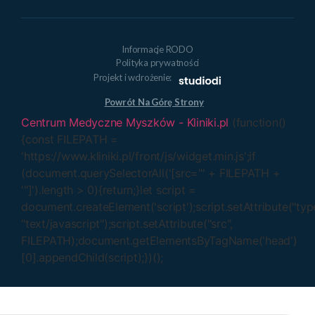
Informacje RODO
Polityka prywatności
Projekt i wdrożenie:
Powrót Na Górę Strony
Centrum Medyczne Myszków - Kliniki.pl
(function()
{const FILEPATH =
'https://www.kliniki.pl/front/js/widget.min.js';if
(document.querySelectorAll('[src="' + FILEPATH +
'"]').length > 0){return;}let script =
document.createElement('script');script.setAttribute("typ
"text/javascript");script.setAttribute("src",
FILEPATH);document.getElementsByTagName('head')
[0].appendChild(script);})();