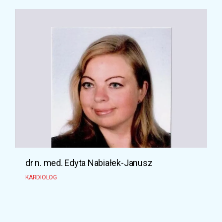
dr n. med. Edyta Nabiałek-Janusz
m
KARDIOLOG
D