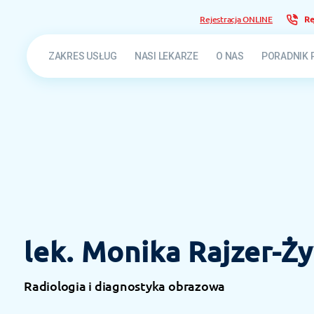
Rejestracja ONLINE
Re
ZAKRES USŁUG
NASI LEKARZE
O NAS
PORADNIK 
lek. Monika Rajzer-Ż
Radiologia i diagnostyka obrazowa