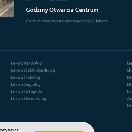
Godziny Otwarcia Centrum
Centrum otwarte jest w godzinach przyjęć lekarzy
Lekarz Kardiolog
La
Lekarz Elektrokardiolog
Sk
Lekarz Flebolog
Do
Lekarz Angiolog
EK
Lekarz Ortopeda
Ba
Lekarz Dermatolog
Za
De
korzystania z