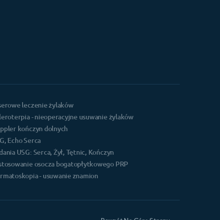
serowe leczenie żylaków
leroterpia - nieoperacyjne usuwanie żylaków
ppler kończyn dolnych
G, Echo Serca
dania USG: Serca, Żył, Tętnic, Kończyn
stosowanie osocza bogatopłytkowego PRP
rmatoskopia - usuwanie znamion