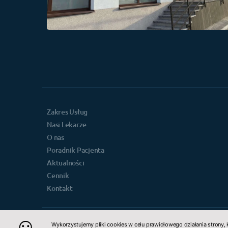
Zakres Usług
Nasi Lekarze
O nas
Poradnik Pacjenta
Aktualności
Cennik
Kontakt
Wykorzystujemy pliki cookies w celu prawidłowego działania strony, 