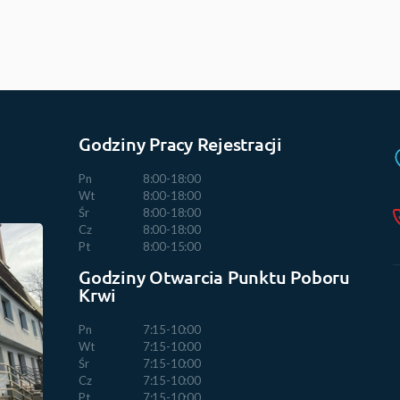
Godziny Pracy Rejestracji
Pn
8:00-18:00
Wt
8:00-18:00
Śr
8:00-18:00
Cz
8:00-18:00
Pt
8:00-15:00
Godziny Otwarcia Punktu Poboru
Krwi
Pn
7:15-10:00
Wt
7:15-10:00
Śr
7:15-10:00
Cz
7:15-10:00
Pt
7:15-10:00