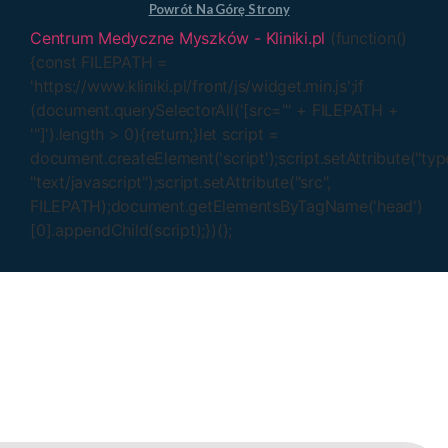
Powrót Na Górę Strony
Centrum Medyczne Myszków - Kliniki.pl
(function()
{const FILEPATH =
'https://www.kliniki.pl/front/js/widget.min.js';if
(document.querySelectorAll('[src="' + FILEPATH +
'"]').length > 0){return;}let script =
document.createElement('script');script.setAttribute("typ
"text/javascript");script.setAttribute("src",
FILEPATH);document.getElementsByTagName('head')
[0].appendChild(script);})();