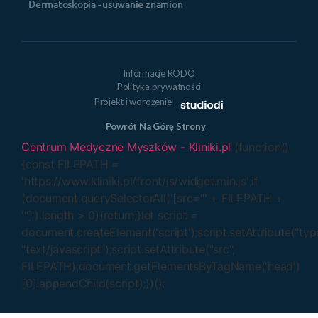
Dermatoskopia - usuwanie znamion
Informacje RODO
Polityka prywatności
Projekt i wdrożenie:
Powrót Na Górę Strony
Centrum Medyczne Myszków - Kliniki.pl
(function()
{const FILEPATH =
'https://www.kliniki.pl/front/js/widget.min.js';if
(document.querySelectorAll('[src="' + FILEPATH +
'"]').length > 0){return;}let script =
document.createElement('script');script.setAttribute("typ
"text/javascript");script.setAttribute("src",
FILEPATH);document.getElementsByTagName('head')
[0].appendChild(script);})();