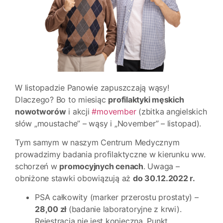
W listopadzie Panowie zapuszczają wąsy!
Dlaczego? Bo to miesiąc
profilaktyki męskich
nowotworów
i akcji
#movember
(zbitka angielskich
słów „moustache” – wąsy i „November” – listopad).
Tym samym w naszym Centrum Medycznym
prowadzimy badania profilaktyczne w kierunku ww.
schorzeń w
promocyjnych cenach
. Uwaga –
obniżone stawki obowiązują aż
do 30.12.2022 r.
PSA całkowity (marker przerostu prostaty) –
28,00 zł
(badanie laboratoryjne z krwi).
Rejestracja nie jest konieczna, Punkt