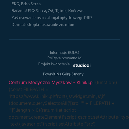
EKG, Echo Serca
Badania USG: Serca, Żył, Tętnic, Kończyn
Zastosowanie osocza bogatopłytkowego PRP
Dermatoskopia - usuwanie znamion
Informacje RODO
Polityka prywatności
Projekt i wdrożenie:
Powrót Na Górę Strony
Centrum Medyczne Myszków - Kliniki.pl
(function()
{const FILEPATH =
'https://www.kliniki.pl/front/js/widget.min.js';if
(document.querySelectorAll('[src="' + FILEPATH +
'"]').length > 0){return;}let script =
document.createElement('script');script.setAttribute("typ
"text/javascript");script.setAttribute("src",