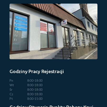
Godziny Pracy Rejestracji
Pn
8:00-18:00
Wt
8:00-18:00
Śr
8:00-18:00
Cz
8:00-18:00
Pt
8:00-15:00
Godziny Otwarcia Punktu Poboru Krwi