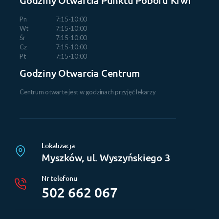
Pn
7:15-10:00
Wt
7:15-10:00
Śr
7:15-10:00
Cz
7:15-10:00
Pt
7:15-10:00
Godziny Otwarcia Centrum
Centrum otwarte jest w godzinach przyjęć lekarzy
Lokalizacja
Myszków, ul. Wyszyńskiego 3
Nr telefonu
502 662 067