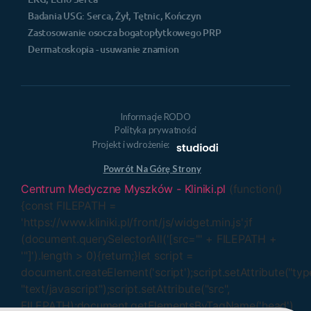
Badania USG: Serca, Żył, Tętnic, Kończyn
Zastosowanie osocza bogatopłytkowego PRP
Dermatoskopia - usuwanie znamion
Informacje RODO
Polityka prywatności
Projekt i wdrożenie:
Powrót Na Górę Strony
Centrum Medyczne Myszków - Kliniki.pl
(function()
{const FILEPATH =
'https://www.kliniki.pl/front/js/widget.min.js';if
(document.querySelectorAll('[src="' + FILEPATH +
'"]').length > 0){return;}let script =
document.createElement('script');script.setAttribute("typ
"text/javascript");script.setAttribute("src",
FILEPATH);document.getElementsByTagName('head')