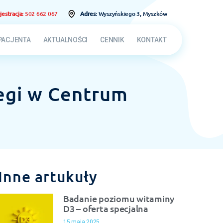
jestracja:
502 662 067
Adres:
Wyszyńskiego 3, Myszków
PACJENTA
AKTUALNOŚCI
CENNIK
KONTAKT
iegi w Centrum
Inne artukuły
Badanie poziomu witaminy
D3 – oferta specjalna
15 maja 2025