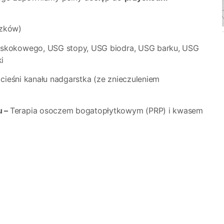
szków)
skokowego, USG stopy, USG biodra, USG barku, USG
i
 cieśni kanału nadgarstka (ze znieczuleniem
u –
Terapia osoczem bogatopłytkowym (PRP) i kwasem
nie:
dukcja bólu)
nik wzrostu)
apalne