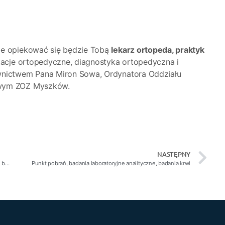
że opiekować się będzie Tobą
lekarz ortopeda, praktyk
acje ortopedyczne, diagnostyka ortopedyczna i
wnictwem Pana Miron Sowa, Ordynatora Oddziału
owym ZOZ Myszków.
NASTĘPNY
Od listopada w Centrum Medycznym Myszków leczenie żylaków bez operacji chirurgicznej
Punkt pobrań, badania laboratoryjne analityczne, badania krwi