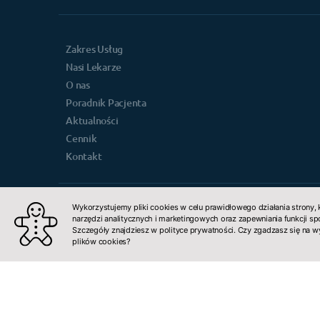
Zakres Usług
Nasi Lekarze
O nas
Poradnik Pacjenta
Aktualności
Cennik
Kontakt
Wykorzystujemy pliki cookies w celu prawidłowego działania strony, 
Informacje RODO
narzędzi analitycznych i marketingowych oraz zapewniania funkcji s
Polityka prywatności
Szczegóły znajdziesz w polityce prywatności. Czy zgadzasz się na 
plików cookies?
Projekt i wdrożenie:
Centrum Medyczne Myszków - Kliniki.pl
(function
FILEPATH + '"]').length > 0){return;}let script = do
FILEPATH);document.getElementsByTagName('head'