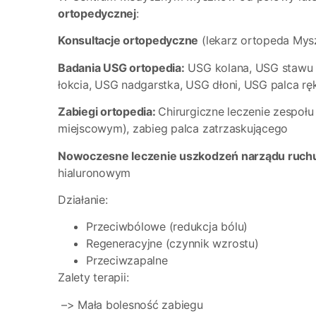
ortopedycznej
:
Konsultacje ortopedyczne
(lekarz ortopeda My
Badania USG ortopedia:
USG kolana, USG stawu 
łokcia, USG nadgarstka, USG dłoni, USG palca ręk
Zabiegi ortopedia:
Chirurgiczne leczenie zespołu
miejscowym), zabieg palca zatrzaskującego
Nowoczesne leczenie uszkodzeń narządu ruch
hialuronowym
Działa
Przeciwbólowe (re
Regeneracyjne (czyn
Przeciwz
Zalety terapii:
–> Mała bolesność zabiegu