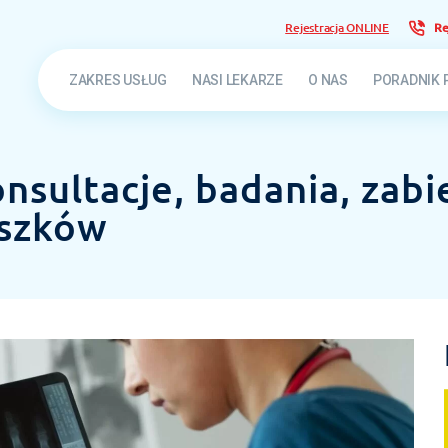
Rejestracja ONLINE
Re
ZAKRES USŁUG
NASI LEKARZE
O NAS
PORADNIK 
nsultacje, badania, zab
szków