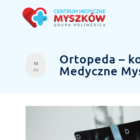
Ortopeda – ko
10
Medyczne My
sty