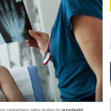
go zapewniamy pełny dostęp do
przychodni