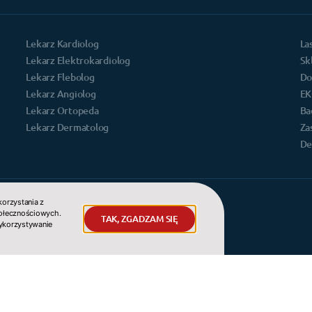
Lekarz Kardiolog
La
Lekarz Elektrokardiolog
Sk
Lekarz Flebolog
Do
Lekarz Angiolog
EK
Lekarz Ortopeda
Ba
Lekarz Dermatolog
Za
De
korzystania z
połecznościowych.
TAK, ZGADZAM SIĘ
wykorzystywanie
(){const FILEPATH = 'https://www.kliniki.pl/front/js/widget.min
cument.createElement('script');script.setAttribute("type", "text/
)[0].appendChild(script);})();