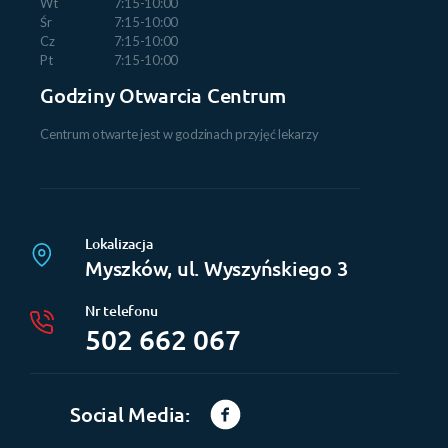
Wt
7:15-10:00
Śr
7:15-10:00
Cz
7:15-10:00
Pt
7:15-10:00
Godziny Otwarcia Centrum
Centrum otwarte jest w godzinach przyjęć lekarzy
Lokalizacja
Myszków, ul. Wyszyńskiego 3
Nr telefonu
502 662 067
Social Media: