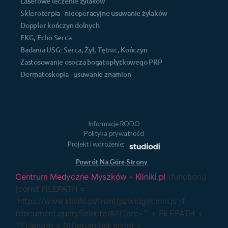
Laserowe leczenie żylaków
Skleroterpia - nieoperacyjne usuwanie żylaków
Doppler kończyn dolnych
EKG, Echo Serca
Badania USG: Serca, Żył, Tętnic, Kończyn
Zastosowanie osocza bogatopłytkowego PRP
Dermatoskopia - usuwanie znamion
Informacje RODO
Polityka prywatności
Projekt i wdrożenie:
Powrót Na Górę Strony
Centrum Medyczne Myszków - Kliniki.pl
(function()
{const FILEPATH =
'https://www.kliniki.pl/front/js/widget.min.js';if
(document.querySelectorAll('[src="' + FILEPATH +
'"]').length > 0){return;}let script =