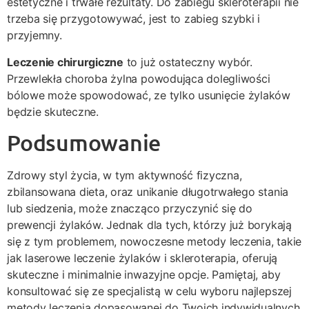
estetyczne i trwałe rezultaty. Do zabiegu skleroterapii nie
trzeba się przygotowywać, jest to zabieg szybki i
przyjemny.
Leczenie chirurgiczne
to już ostateczny wybór.
Przewlekła choroba żylna powodująca dolegliwości
bólowe może spowodować, ze tylko usunięcie żylaków
będzie skuteczne.
Podsumowanie
Zdrowy styl życia, w tym aktywność fizyczna,
zbilansowana dieta, oraz unikanie długotrwałego stania
lub siedzenia, może znacząco przyczynić się do
prewencji żylaków. Jednak dla tych, którzy już borykają
się z tym problemem, nowoczesne metody leczenia, takie
jak laserowe leczenie żylaków i skleroterapia, oferują
skuteczne i minimalnie inwazyjne opcje. Pamiętaj, aby
konsultować się ze specjalistą w celu wyboru najlepszej
metody leczenia dopasowanej do Twoich indywidualnych