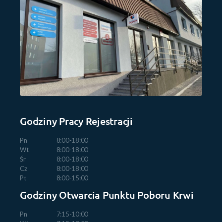
Godziny Pracy Rejestracji
Pn
8:00-18:00
Wt
8:00-18:00
Śr
8:00-18:00
Cz
8:00-18:00
Pt
8:00-15:00
Godziny Otwarcia Punktu Poboru Krwi
Pn
7:15-10:00